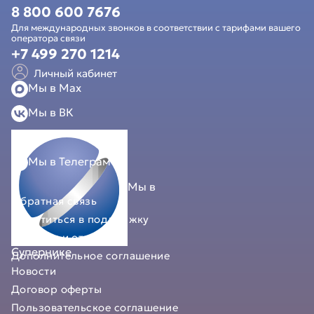
8 800 600 7676
Для международных звонков в соответствии с тарифами вашего
оператора связи
+7 499 270 1214
Личный кабинет
Мы в Мах
Мы в ВК
Мы в Телеграм
Мы в
Обратная связь
Обратиться в поддержку
Вопросы и ответы
Супернике
Дополнительное соглашение
Новости
Договор оферты
Пользовательское соглашение