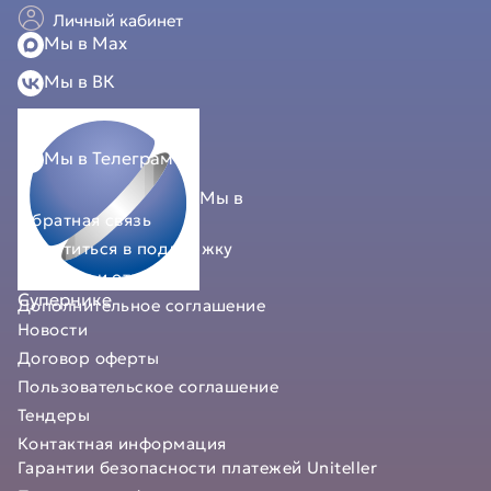
Личный кабинет
Мы в Мах
Мы в ВК
Мы в Телеграм
Мы в
Обратная связь
Обратиться в поддержку
Вопросы и ответы
Супернике
Дополнительное соглашение
Новости
Договор оферты
Пользовательское соглашение
Тендеры
Контактная информация
Гарантии безопасности платежей Uniteller