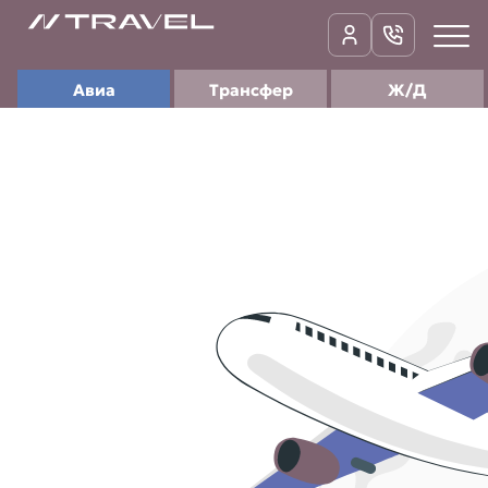
Авиа
Трансфер
Ж/Д