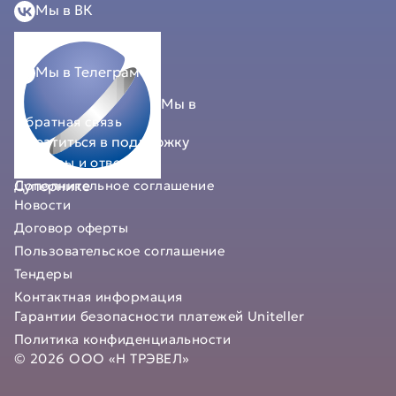
Мы в ВК
Мы в Телеграм
Мы в
Обратная связь
Обратиться в поддержку
Вопросы и ответы
Супернике
Дополнительное соглашение
Новости
Договор оферты
Пользовательское соглашение
Тендеры
Контактная информация
Гарантии безопасности платежей Uniteller
Политика конфиденциальности
© 2026 ООО «Н ТРЭВЕЛ»