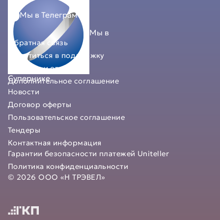
Мы в Телеграм
Мы в
Обратная связь
Обратиться в поддержку
Вопросы и ответы
Супернике
Дополнительное соглашение
Новости
Договор оферты
Пользовательское соглашение
Тендеры
Контактная информация
Гарантии безопасности платежей Uniteller
Политика конфиденциальности
© 2026 ООО «Н ТРЭВЕЛ»